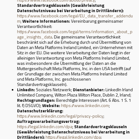
Standardvertragsklauseln (Gewährleistung
Datenschutzniveau bei Verarbeitung in Drittländern):
https://www.facebook.com/legal/EU_data_transfer_addendu
m
;
Weitere Informationen:
Vereinbarung gemeinsamer
Verantwortlichkeit:
https://www.facebook.com/legal/terms/information_about_p
age_insights_data
. Die gemeinsame Verantwortlichkeit
beschränkt sich auf die Erhebung durch und Übermittlung von
Daten an Meta Platforms Ireland Limited, ein Unternehmen mit
Sitz in der EU. Die weitere Verarbeitung der Daten liegt in der
alleinigen Verantwortung von Meta Platforms Ireland Limited,
was insbesondere die Übermittlung der Daten an die
Muttergesellschaft Meta Platforms, Inc. in den USA betrifft (auf
der Grundlage der zwischen Meta Platforms Ireland Limited
und Meta Platforms, Inc. geschlossenen
Standardvertragsklauseln).
LinkedIn:
Soziales Netzwerk;
Dienstanbieter:
LinkedIn Irland
Unlimited Company, Wilton Plaza Wilton Place, Dublin 2, Irland;
Rechtsgrundlagen:
Berechtigte Interessen (Art. 6 Abs. 1 S. 1
lit. f) DSGVO);
Website:
https://www.linkedin.com
;
Datenschutzerklärung:
https://www.linkedin.com/legal/privacy-policy
;
Auftragsverarbeitungsvertrag:
https://legal.linkedin.com/dpa
;
Standardvertragsklauseln
(Gewährleistung Datenschutzniveau bei Verarbeitung in
Drittländern):
https://legal.linkedin.com/dpa
;