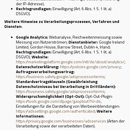
der IP-Adresse).
Rechtsgrundlagen:
Einwilligung (Art. 6 Abs. 1 S. 1 lit. a)
DSGVO).
Weitere Hinweise zu Verarbeitungsprozessen, Verfahren und
Diensten:
Google Analytics:
Webanalyse, Reichweitenmessung sowie
Messung von Nutzerströmen;
Dienstanbieter:
Google Ireland
Limited, Gordon House, Barrow Street, Dublin 4, Irland;
Rechtsgrundlagen:
Einwilligung (Art. 6 Abs. 1 S. 1 lit. a)
DSGVO);
Website:
https://marketingplatform.google.com/intl/de/about/analytics/
;
Datenschutzerklärung:
https://policies.google.com/privacy
;
Auftragsverarbeitungsvertrag:
https://business.safety.google/adsprocessorterms
;
Standardvertragsklauseln (Gewährleistung
Datenschutzniveau bei Verarbeitung in Drittländern):
https://business.safety.google/adsprocessorterms
;
Widerspruchsmöglichkeit (Opt-Out):
Opt-Out-Plugin:
https://tools.google.com/dlpage/gaoptout?hl=de
,
Einstellungen für die Darstellung von Werbeeinblendungen:
https://adssettings.google.com/authenticated
;
Weitere
Informationen:
https://privacy.google.com/businesses/adsservices
(Arten der
Verarbeitung sowie der verarbeiteten Daten).