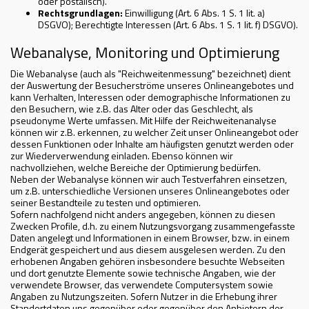
oder postalisch).
Rechtsgrundlagen:
Einwilligung (Art. 6 Abs. 1 S. 1 lit. a)
DSGVO); Berechtigte Interessen (Art. 6 Abs. 1 S. 1 lit. f) DSGVO).
Webanalyse, Monitoring und Optimierung
Die Webanalyse (auch als "Reichweitenmessung" bezeichnet) dient
der Auswertung der Besucherströme unseres Onlineangebotes und
kann Verhalten, Interessen oder demographische Informationen zu
den Besuchern, wie z.B. das Alter oder das Geschlecht, als
pseudonyme Werte umfassen. Mit Hilfe der Reichweitenanalyse
können wir z.B. erkennen, zu welcher Zeit unser Onlineangebot oder
dessen Funktionen oder Inhalte am häufigsten genutzt werden oder
zur Wiederverwendung einladen. Ebenso können wir
nachvollziehen, welche Bereiche der Optimierung bedürfen.
Neben der Webanalyse können wir auch Testverfahren einsetzen,
um z.B. unterschiedliche Versionen unseres Onlineangebotes oder
seiner Bestandteile zu testen und optimieren.
Sofern nachfolgend nicht anders angegeben, können zu diesen
Zwecken Profile, d.h. zu einem Nutzungsvorgang zusammengefasste
Daten angelegt und Informationen in einem Browser, bzw. in einem
Endgerät gespeichert und aus diesem ausgelesen werden. Zu den
erhobenen Angaben gehören insbesondere besuchte Webseiten
und dort genutzte Elemente sowie technische Angaben, wie der
verwendete Browser, das verwendete Computersystem sowie
Angaben zu Nutzungszeiten. Sofern Nutzer in die Erhebung ihrer
Standortdaten uns gegenüber oder gegenüber den Anbietern der