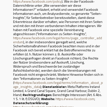
https://www.facebook.com/policy
). Wie in der Facebook-
Datenrichtlinie unter „Wie verwenden wir diese
Informationen?“ erläutert, erhebt und verwendet Facebook
Informationen auch, um Analysedienste, so genannte "Seiten-
Insights", für Seitenbetreiber bereitzustellen, damit diese
Erkenntnisse darüber erhalten, wie Personen mit ihren Seiten
und mit den mit ihnen verbundenen Inhalten interagieren. Wir
haben mit Facebook eine spezielle Vereinbarung
abgeschlossen ("Informationen zu Seiten-Insights",
https://www.facebook.com/legal/terms/page_controller_add
endum
), in der insbesondere geregelt wird, welche
Sicherheitsmaßnahmen Facebook beachten muss und in der
Facebook sich bereit erklärt hat die Betroffenenrechte zu
erfüllen (d. h. Nutzer können z. B. Auskünfte oder
Löschungsanfragen direkt an Facebook richten). Die Rechte
der Nutzer (insbesondere auf Auskunft, Löschung,
Widerspruch und Beschwerde bei zuständiger
Aufsichtsbehörde), werden durch die Vereinbarungen mit
Facebook nicht eingeschränkt. Weitere Hinweise finden sich in
den "Informationen zu Seiten-Insights"
(
https://www.facebook.com/legal/terms/information_about_p
age_insights_data
);
Dienstanbieter:
Meta Platforms Ireland
Limited, 4 Grand Canal Square, Grand Canal Harbour, Dublin 2,
Irland;
Rechtsgrundlagen:
Berechtigte Interessen (Art. 6 Abs.
1 S. 1 lit. f) DSGVO);
Website:
https://www.facebook.com
;
Datenschutzerklärung:
https://www.facebook.com/about/privacy
;