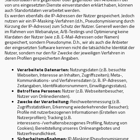
von uns eingesetzten Dienste einverstanden erklärt haben, können
auch Standortdaten verarbeitet werden.
Es werden ebenfalls die IP-Adressen der Nutzer gespeichert. Jedoch
nutzen wir ein IP-Masking-Verfahren (d.h., Pseudonymisierung durch
Kürzung der IP-Adresse) zum Schutz der Nutzer. Generell werden die
im Rahmen von Webanalyse, A/B-Testings und Optimierung keine
Klardaten der Nutzer (wie z.B. E-Mail-Adressen oder Namen)
gespeichert, sondern Pseudonyme. D.h., wir als auch die Anbieter
der eingesetzten Software kennen nicht die tatsächliche Identität der
Nutzer, sondern nur den für Zwecke der jeweiligen Verfahren in
deren Profilen gespeicherten Angaben.
Verarbeitete Datenarten:
Nutzungsdaten (z.B. besuchte
Webseiten, Interesse an Inhalten, Zugriffszeiten); Meta-,
Kommunikations- und Verfahrensdaten (z. B. IP-Adressen,
Zeitangaben, Identifikationsnummern, Einwilligungsstatus).
Betroffene Personen:
Nutzer (z.B. Webseitenbesucher,
Nutzer von Onlinediensten).
Zwecke der Verarbeitung:
Reichweitenmessung (z.B.
Zugriffsstatistiken, Erkennung wiederkehrender Besucher);
Profile mit nutzerbezogenen Informationen (Erstellen von
Nutzerprofilen); Tracking (z.B.
interessens-/verhaltensbezogenes Profiling, Nutzung von
Cookies); Bereitstellung unseres Onlineangebotes und
Nutzerfreundlichkeit.
Sicherheitsmaßnahmen:
IP-Masking (Pseudonymisierung