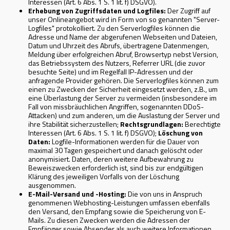
Interessen (Art. 6 Abs. 1 S. 1 lit. f) DSGVO).
Erhebung von Zugriffsdaten und Logfiles:
Der Zugriff auf
unser Onlineangebot wird in Form von so genannten "Server-
Logfiles" protokolliert. Zu den Serverlogfiles können die
Adresse und Name der abgerufenen Webseiten und Dateien,
Datum und Uhrzeit des Abrufs, übertragene Datenmengen,
Meldung über erfolgreichen Abruf, Browsertyp nebst Version,
das Betriebssystem des Nutzers, Referrer URL (die zuvor
besuchte Seite) und im Regelfall IP-Adressen und der
anfragende Provider gehören. Die Serverlogfiles können zum
einen zu Zwecken der Sicherheit eingesetzt werden, z.B., um
eine Überlastung der Server zu vermeiden (insbesondere im
Fall von missbräuchlichen Angriffen, sogenannten DDoS-
Attacken) und zum anderen, um die Auslastung der Server und
ihre Stabilität sicherzustellen;
Rechtsgrundlagen:
Berechtigte
Interessen (Art. 6 Abs. 1 S. 1 lit. f) DSGVO);
Löschung von
Daten:
Logfile-Informationen werden für die Dauer von
maximal 30 Tagen gespeichert und danach gelöscht oder
anonymisiert. Daten, deren weitere Aufbewahrung zu
Beweiszwecken erforderlich ist, sind bis zur endgültigen
Klärung des jeweiligen Vorfalls von der Löschung
ausgenommen.
E-Mail-Versand und -Hosting:
Die von uns in Anspruch
genommenen Webhosting-Leistungen umfassen ebenfalls
den Versand, den Empfang sowie die Speicherung von E-
Mails. Zu diesen Zwecken werden die Adressen der
Empfänger sowie Absender als auch weitere Informationen