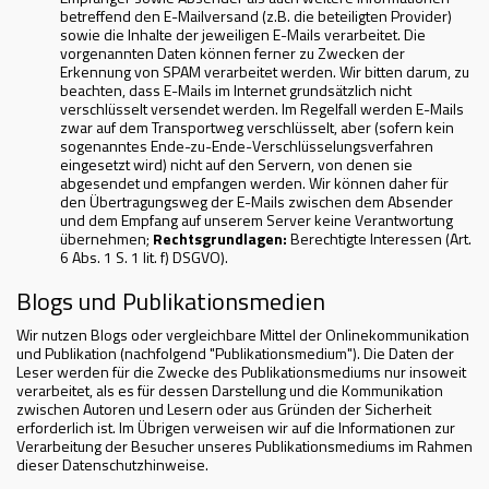
betreffend den E-Mailversand (z.B. die beteiligten Provider)
sowie die Inhalte der jeweiligen E-Mails verarbeitet. Die
vorgenannten Daten können ferner zu Zwecken der
Erkennung von SPAM verarbeitet werden. Wir bitten darum, zu
beachten, dass E-Mails im Internet grundsätzlich nicht
verschlüsselt versendet werden. Im Regelfall werden E-Mails
zwar auf dem Transportweg verschlüsselt, aber (sofern kein
sogenanntes Ende-zu-Ende-Verschlüsselungsverfahren
eingesetzt wird) nicht auf den Servern, von denen sie
abgesendet und empfangen werden. Wir können daher für
den Übertragungsweg der E-Mails zwischen dem Absender
und dem Empfang auf unserem Server keine Verantwortung
übernehmen;
Rechtsgrundlagen:
Berechtigte Interessen (Art.
6 Abs. 1 S. 1 lit. f) DSGVO).
Blogs und Publikationsmedien
Wir nutzen Blogs oder vergleichbare Mittel der Onlinekommunikation
und Publikation (nachfolgend "Publikationsmedium"). Die Daten der
Leser werden für die Zwecke des Publikationsmediums nur insoweit
verarbeitet, als es für dessen Darstellung und die Kommunikation
zwischen Autoren und Lesern oder aus Gründen der Sicherheit
erforderlich ist. Im Übrigen verweisen wir auf die Informationen zur
Verarbeitung der Besucher unseres Publikationsmediums im Rahmen
dieser Datenschutzhinweise.