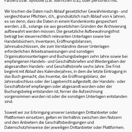
Farben) bzw. Symbole (z.B. Sternchen o.ä.), oder persönlich mit.
Wir löschen die Daten nach Ablauf gesetzlicher Gewährleistungs- und
vergleichbarer Pflichten, d.h., grundsätzlich nach Ablauf von 4 Jahren,
es sei denn, dass die Daten in einem Kundenkonto gespeichert
werden, z.B., solange sie aus gesetzlichen Gründen der Archivierung
aufbewahrt werden müssen. Die gesetzliche Aufbewahrungsfrist
beträgt bei steuerrechtlich relevanten Unterlagen sowie bei
Handelsbüchern, Inventaren, Eröffnungsbilanzen,
Jahresabschlüssen, die zum Verständnis dieser Unterlagen
erforderlichen Arbeitsanweisungen und sonstigen
Organisationsunterlagen und Buchungsbelegen zehn Jahre sowie bei
empfangenen Handels- und Geschäftsbriefen und Wiedergaben der
abgesandten Handels- und Geschäftsbriefe sechs Jahre. Die Frist
beginnt mit Ablauf des Kalenderjahres, in dem die letzte Eintragung in
das Buch gemacht, das Inventar, die Eröffnungsbilanz, der
Jahresabschluss oder der Lagebericht aufgestellt, der Handels- oder
Geschäftsbrief empfangen oder abgesandt worden oder der
Buchungsbeleg entstanden ist, ferner die Aufzeichnung
vorgenommen worden ist oder die sonstigen Unterlagen entstanden
sind.
Soweit wir zur Erbringung unserer Leistungen Drittanbieter oder
Plattformen einsetzen, gelten im Verhältnis zwischen den Nutzern
und den Anbietern die Geschäftsbedingungen und
Datenschutzhinweise der jeweiligen Drittanbieter oder Plattformen.